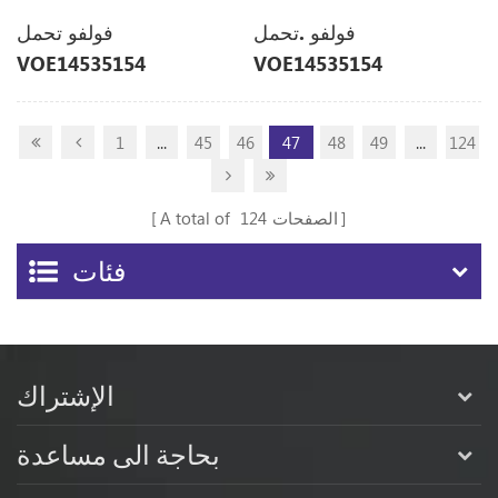
فولفو .تحمل
فولفو تحمل
VOE14535154
VOE14535154
14535154
14535154
1
...
45
46
47
48
49
...
124
الصفحات
124
A total of
فئات
الإشتراك
بحاجة الى مساعدة