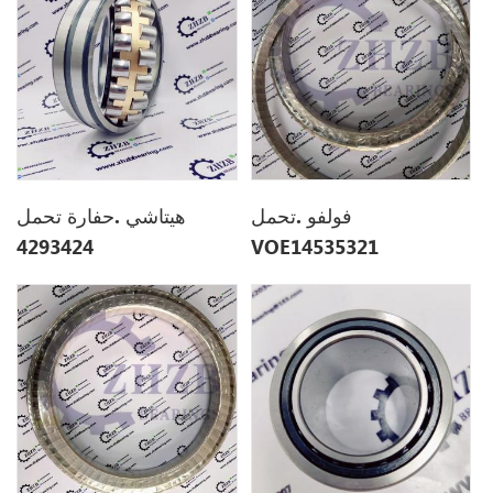
فولفو .تحمل
هيتاشي .حفارة تحمل
4293424
VOE14535321