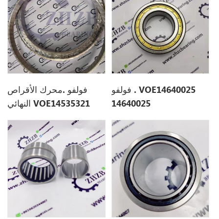
فولفو . VOE14640025
فولفو .محرك الأقراص
14640025
النهائي VOE14535321