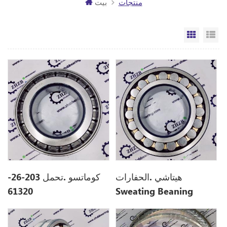
منتجات
بيت
مة
الشبكة
هيتاشي .الحفارات
كوماتسو .تحمل 203-26-
61320
Sweating Beaning
Being 4293424